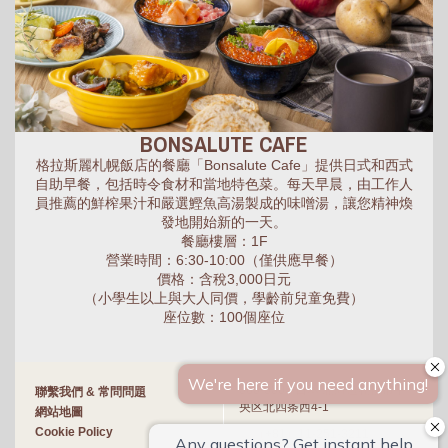
BONSALUTE CAFE
格拉斯麗札幌飯店的餐廳「Bonsalute Cafe」提供日式和西式
自助早餐，包括時令食材和當地特色菜。每天早晨，由工作人
員推薦的鮮榨果汁和嚴選鰹魚高湯製成的味噌湯，讓您精神煥
發地開始新的一天。
餐廳樓層：1F
營業時間：6:30-10:00（僅供應早餐）
價格：含稅3,000日元
（小學生以上與大人同價，學齡前兒童免費）
座位數：100個座位
060-0004 日本 北海道札幌市中
聯繫我們 & 常問問題
央区北四条西4‐1
網站地圖
Cookie Policy
（+81）11-251-3211